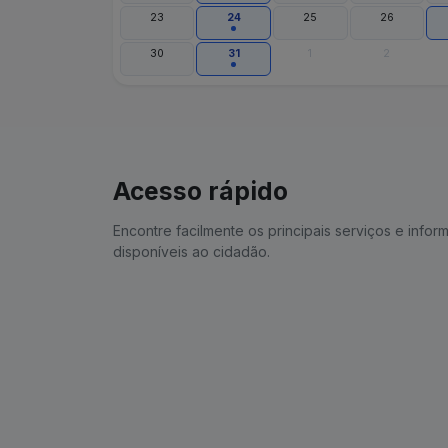
23
24
25
26
30
31
1
2
Acesso rápido
Encontre facilmente os principais serviços e info
disponíveis ao cidadão.