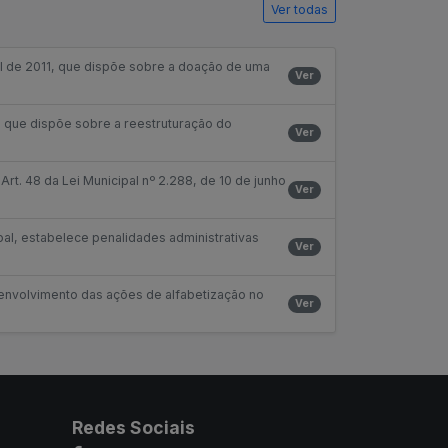
Ver todas
bril de 2011, que dispõe sobre a doação de uma
Ver
7, que dispõe sobre a reestruturação do
Ver
 Art. 48 da Lei Municipal nº 2.288, de 10 de junho
Ver
pal, estabelece penalidades administrativas
Ver
esenvolvimento das ações de alfabetização no
Ver
Redes Sociais