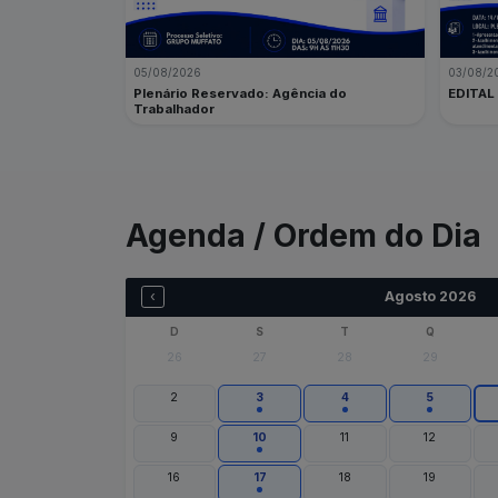
05/08/2026
03/08/2
Plenário Reservado: Agência do
EDITAL
Trabalhador
Agenda / Ordem do Dia
‹
Agosto 2026
D
S
T
Q
26
27
28
29
2
3
4
5
9
10
11
12
16
17
18
19