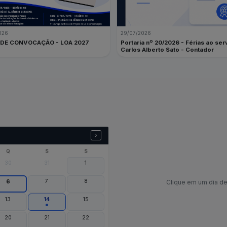
026
29/07/2026
 DE CONVOCAÇÃO - LOA 2027
Portaria nº 20/2026 - Férias ao ser
Carlos Alberto Sato - Contador
›
Q
S
S
30
31
1
7
8
6
Clique em um dia de
13
14
15
20
21
22