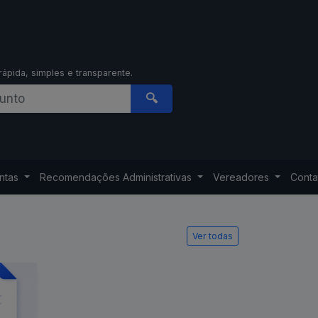
rápida, simples e transparente.
🔍
ontas
Recomendações Administrativas
Vereadores
Conta
Ver todas