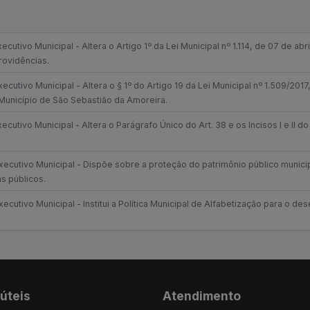
cutivo Municipal - Altera o Artigo 1º da Lei Municipal nº 1.114, de 07 de a
rovidências.
ecutivo Municipal - Altera o § 1º do Artigo 19 da Lei Municipal nº 1.509/201
Município de São Sebastião da Amoreira.
cutivo Municipal - Altera o Parágrafo Único do Art. 38 e os Incisos I e II do
xecutivo Municipal - Dispõe sobre a proteção do patrimônio público munici
s públicos.
ecutivo Municipal - Institui a Política Municipal de Alfabetização para o d
 úteis
Atendimento