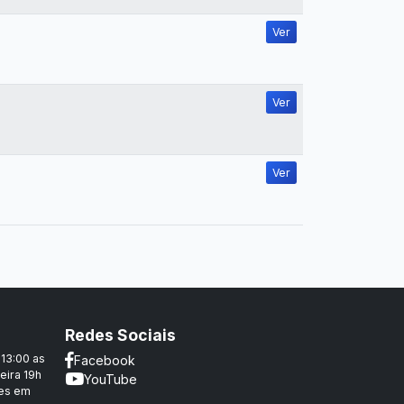
Ver
Ver
Ver
Redes Sociais
 13:00 as
Facebook
eira 19h
YouTube
ões em