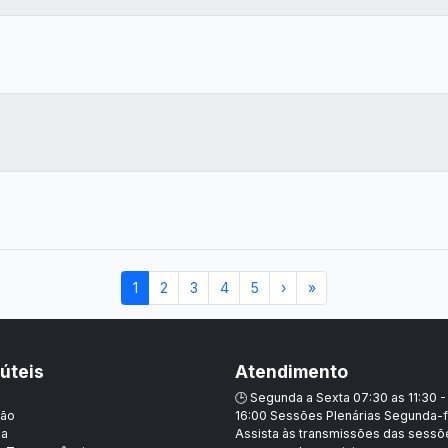
1
2
3
4
5
›
»
 úteis
Atendimento
🕒 Segunda a Sexta 07:30 as 11:30 -
ção
16:00 Sessões Plenárias Segunda-f
ia
Assista às transmissões das sess