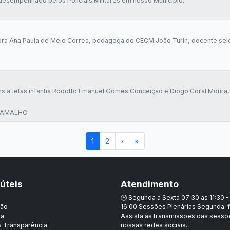
desempenhado pelos Policiais Militares em nosso Município.
ra Ana Paula de Melo Correa, pedagoga do CECM João Turin, docente se
 atletas infantis Rodolfo Emanuel Gomes Conceição e Diogo Coral Moura, 
 RAMALHO
1
2
›
»
 úteis
Atendimento
🕒 Segunda a Sexta 07:30 as 11:30 -
ção
16:00 Sessões Plenárias Segunda-f
ia
Assista às transmissões das sess
a Transparência
nossas redes sociais.