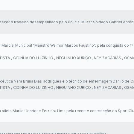
ltecer o trabalho desempenhado pelo Policial Militar Soldado Gabriel Antôn
rcial Municipal “Maestro Walmor Marcos Faustino”, pela conquista do 1º 
ATISTA , CIDINHA DO LUIZINHO , NEGUINHO XURIÇO , NEY ZACARIAS , OS
êutica Nara Bruna Dias Rodrigues e o técnico de enfermagem Danilo de C
ATISTA , CIDINHA DO LUIZINHO , NEGUINHO XURIÇO , NEY ZACARIAS , OS
eta Murilo Henrique Ferreira Lima pela recente contratação do Sport Club