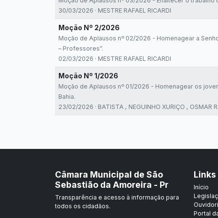
Moção de Aplausos nº 03/2026 - Enaltecer o trabalho 
30/03/2026 · MESTRE RAFAEL RICARDI
Moção Nº 2/2026
Moção de Aplausos nº 02/2026 - Homenagear a Senho
– Professores”.
02/03/2026 · MESTRE RAFAEL RICARDI
Moção Nº 1/2026
Moção de Aplausos nº 01/2026 - Homenagear os jovens
Bahia.
23/02/2026 · BATISTA , NEGUINHO XURIÇO , OSMAR
Câmara Municipal de São
Links
Sebastião da Amoreira - Pr
Início
Legisla
Transparência e acesso à informação para
Ouvidor
todos os cidadãos.
Portal d