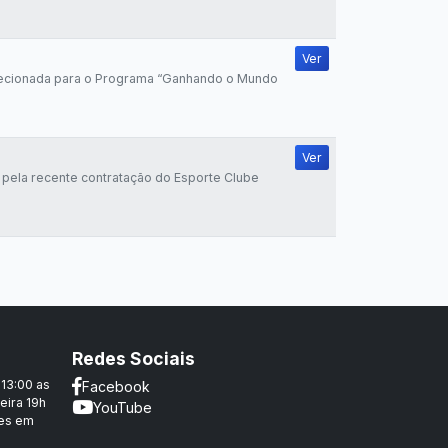
Ver
lecionada para o Programa “Ganhando o Mundo
Ver
pela recente contratação do Esporte Clube
Redes Sociais
 13:00 as
Facebook
eira 19h
YouTube
ões em