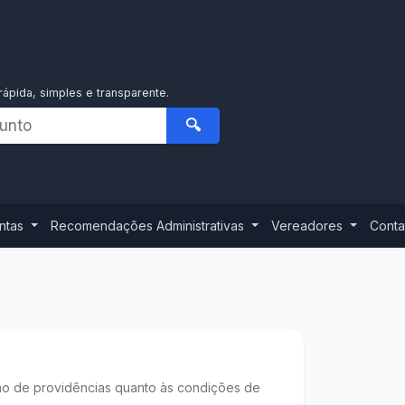
rápida, simples e transparente.
🔍
ontas
Recomendações Administrativas
Vereadores
Conta
ção de providências quanto às condições de