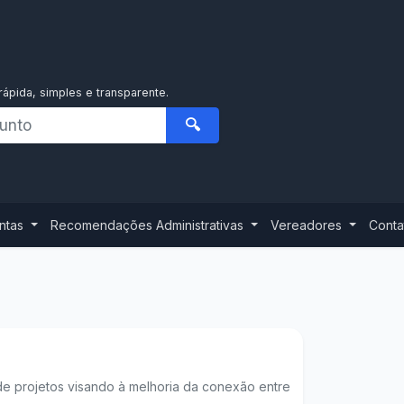
rápida, simples e transparente.
🔍
ontas
Recomendações Administrativas
Vereadores
Conta
de projetos visando à melhoria da conexão entre