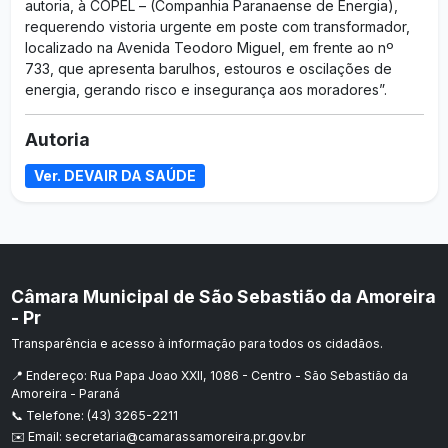
autoria, à COPEL – (Companhia Paranaense de Energia),
requerendo vistoria urgente em poste com transformador,
localizado na Avenida Teodoro Miguel, em frente ao nº
733, que apresenta barulhos, estouros e oscilações de
energia, gerando risco e insegurança aos moradores”.
Autoria
Ver. DEVAIR DA SAÚDE
Câmara Municipal de São Sebastião da Amoreira
- Pr
Transparência e acesso à informação para todos os cidadãos.
📍 Endereço: Rua Papa Joao XXII, 1086 - Centro - São Sebastião da
Amoreira - Paraná
📞 Telefone: (43) 3265-2211
✉️ Email: secretaria@camarassamoreira.pr.gov.br