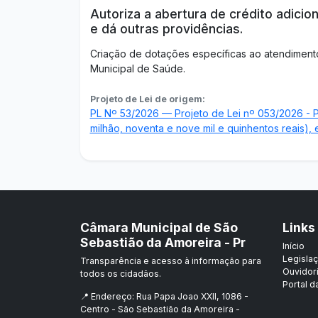
Autoriza a abertura de crédito adicion
e dá outras providências.
Criação de dotações específicas ao atendiment
Municipal de Saúde.
Projeto de Lei de origem:
PL Nº 53/2026 — Projeto de Lei nº 053/2026 - Po
milhão, noventa e nove mil e quinhentos reais), 
Câmara Municipal de São
Links
Sebastião da Amoreira - Pr
Início
Legisla
Transparência e acesso à informação para
Ouvidor
todos os cidadãos.
Portal d
📍 Endereço: Rua Papa Joao XXII, 1086 -
Centro - São Sebastião da Amoreira -