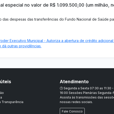
al especial no valor de R$ 1.099.500,00 (um milhão, n
o das despesas das transferências do Fundo Nacional de Saúde par
der Executivo Municipal - Autoriza a abertura de crédito adicional
e dá outras providências.
 úteis
Atendimento
🕒 Segunda a Sexta 07:30 as 11:30 -
ção
16:00 Sessões Plenárias Segunda-f
ia
Assista às transmissões das sess
a Transparência
nossas redes sociais.
Fale Conosco