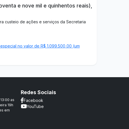
oventa e nove mil e quinhentos reais),
a custeio de ações e serviços da Secretaria
 especial no valor de R$ 1.099.500,00 (um
Redes Sociais
 13:00 as
Facebook
eira 19h
YouTube
ões em