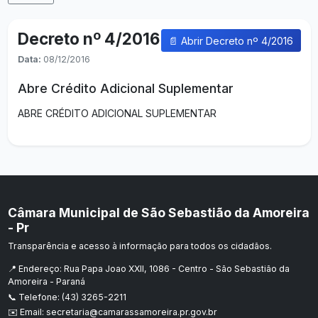
Decreto nº 4/2016
📄 Abrir Decreto nº 4/2016
Data:
08/12/2016
Abre Crédito Adicional Suplementar
ABRE CRÉDITO ADICIONAL SUPLEMENTAR
Câmara Municipal de São Sebastião da Amoreira
- Pr
Transparência e acesso à informação para todos os cidadãos.
📍 Endereço: Rua Papa Joao XXII, 1086 - Centro - São Sebastião da
Amoreira - Paraná
📞 Telefone: (43) 3265-2211
✉️ Email: secretaria@camarassamoreira.pr.gov.br