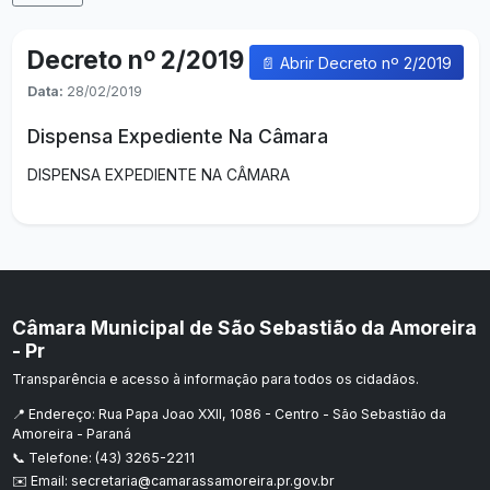
Decreto nº 2/2019
📄 Abrir Decreto nº 2/2019
Data:
28/02/2019
Dispensa Expediente Na Câmara
DISPENSA EXPEDIENTE NA CÂMARA
Câmara Municipal de São Sebastião da Amoreira
- Pr
Transparência e acesso à informação para todos os cidadãos.
📍 Endereço: Rua Papa Joao XXII, 1086 - Centro - São Sebastião da
Amoreira - Paraná
📞 Telefone: (43) 3265-2211
✉️ Email: secretaria@camarassamoreira.pr.gov.br