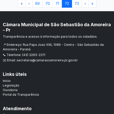
«
‹
69
70
71
72
73
›
»
Câmara Municipal de São Sebastião da Amoreira
- Pr
Transparência e acesso à informação para todos os cidadãos.
📍 Endereço: Rua Papa Joao XXII, 1086 - Centro - São Sebastião da
Amoreira - Paraná
📞 Telefone: (43) 3265-2211
✉️ Email: secretaria@camarassamoreira.pr.gov.br
Links úteis
Início
Legislação
Ouvidoria
Portal da Transparência
Atendimento